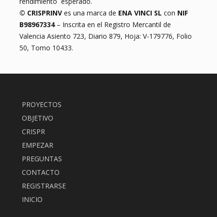
rendimiento esperado.
© CRISPRINV
es una marca de
ENA VINCI SL
con
NIF
B98967334
– Inscrita en el Registro Mercantil de
Valencia Asiento 723, Diario 879, Hoja: V-179776, Folio
50, Tomo 10433.
PROYECTOS
OBJETIVO
CRISPR
EMPEZAR
PREGUNTAS
CONTACTO
REGISTRARSE
INICIO